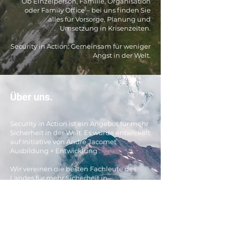
Ob Einzelperson, Familie, Organisation
oder Family Office – bei uns finden Sie
alles für Vorsorge, Planung und
Umsetzung in Krisenzeiten.
Security in Action: Gemeinsam für weniger
Angst in der Welt.
Über uns.
Security in Action ist ein Angebot für mehr
Sicherheit in der Welt. Es wurde entwickelt
auf Initiative von Andre Jacomet
Ausbildung + Entwicklung .
Wir vereinen die besten Fachleute des
Landes für mehr Sicherheit in
herausfordernden Zeiten.